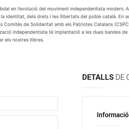
abdal en l’evolució del moviment independentista modern. A
la identitat, dels drets i les llibertats del poble català. E
ls Comitès de Solidaritat amb els Patriotes Catalans (CSPC)
ió independentista té implantació a les dues bandes de l’Al
r els nostres llibres.
DETALLS
DE 
Informació