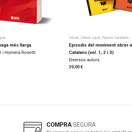
ojos
Llevat
,
Llibres rojos
,
Països Catalans
vaga més llarga
Episodis del moviment obrer a
z i Homera Rosetti
Catalans (vol. 1, 2 i 3)
Diversos autors
39,00
€
COMPRA
SEGURA