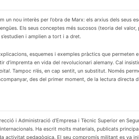
m un nou interès per l’obra de Marx: els arxius dels seus esc
 llengües. Els seus conceptes més sucosos (teoria del valor
’estudien i amplien a tort i a dret.
xplicacions, esquemes i exemples pràctics que permeten end
rtir d’impremta en vida del revolucionari alemany. Cal insis
pital
. Tampoc n’és, en cap sentit, un substitut. Només per
ompanyar, des del primer moment, de la lectura directa de 
recció i Administració d’Empresa i Tècnic Superior en Seguret
internacionals. Ha escrit molts materials, publicats princip
a activitat pedagògica. El seu compromís militant es va inic