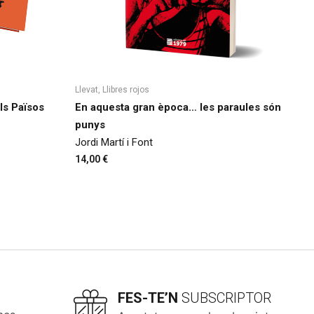
Llevat
,
Llibres rojos
ls Països
En aquesta gran època… les paraules són
punys
Jordi Martí i Font
14,00
€
FES-TE’N
SUBSCRIPTOR