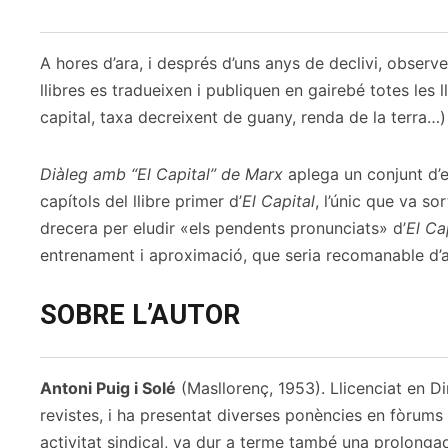
A hores d’ara, i després d’uns anys de declivi, observe
llibres es tradueixen i publiquen en gairebé totes les
capital, taxa decreixent de guany, renda de la terra…) s
Diàleg amb “El Capital” de Marx
aplega un conjunt d’e
capítols del llibre primer d’
El Capital
, l’únic que va so
drecera per eludir «els pendents pronunciats» d’
El Ca
entrenament i aproximació, que seria recomanable d’ac
SOBRE L’AUTOR
Antoni Puig i Solé
(Masllorenç, 1953). Llicenciat en Di
revistes, i ha presentat diverses ponències en fòrums 
activitat sindical, va dur a terme també una prolongad