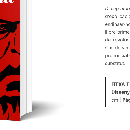
Diàleg amb
d'explicac
endinsar-no
llibre prime
del revoluc
s’ha de veu
pronunciats
substitut.
FITXA 
Disseny
cm |
Pàg