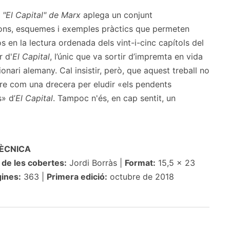
 "El Capital" de Marx
aplega un conjunt
ions, esquemes i exemples pràctics que permeten
s en la lectura ordenada dels vint-i-cinc capítols del
r d'
El Capital
, l’únic que va sortir d’impremta en vida
ionari alemany. Cal insistir, però, que aquest treball no
re com una drecera per eludir «els pendents
» d’
El Capital
. Tampoc n'és, en cap sentit, un
TÈCNICA
 de les cobertes:
Jordi Borràs |
Format:
15,5 × 23
ines:
363 |
Primera edició:
octubre de 2018