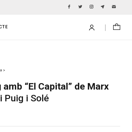
CTE
ga >
g amb “El Capital” de Marx
 Puig i Solé