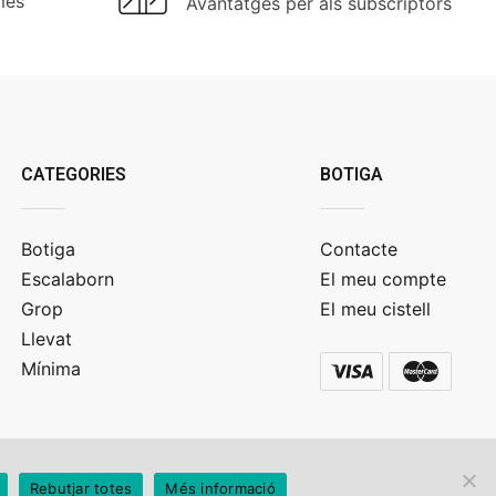
mes
Avantatges per als subscriptors
CATEGORIES
BOTIGA
Botiga
Contacte
Escalaborn
El meu compte
Grop
El meu cistell
Llevat
Mínima
Rebutjar totes
Més informació