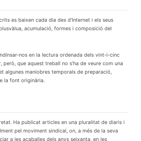
rits es baixen cada dia des d’Internet i els seus
, plusvàlua, acumulació, formes i composició del
insar-nos en la lectura ordenada dels vint-i-cinc
tir, però, que aquest treball no s’ha de veure com una
met algunes maniobres temporals de preparació,
la font originària.
at. Ha publicat articles en una pluralitat de diaris i
alment pel moviment sindical, on, a més de la seva
iar a les acaballes dels anys seixanta, en les