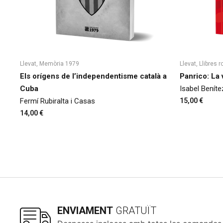
Llevat
,
Memòria 1979
Llevat
,
Llibres r
Els orígens de l’independentisme català a
Panrico: La 
Cuba
Isabel Beníte
Fermí Rubiralta i Casas
15,00
€
14,00
€
ENVIAMENT
GRATUÏT